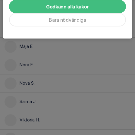
Godkänn alla kakor
Liam Z.
Bara nödvändiga
Lilly N.
Maja E.
Nora E.
Nova S.
Saima J.
Viktoria H.