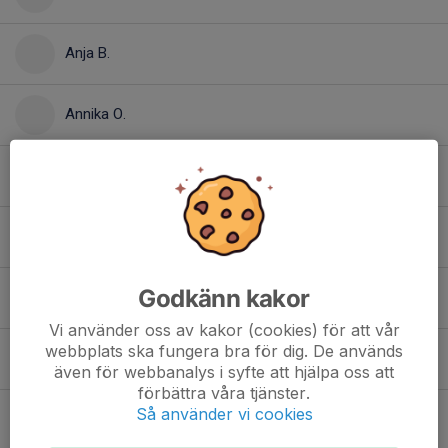
Anja B.
Annika O.
Éline B.
Emma N.
Godkänn kakor
Fanny F.
Vi använder oss av kakor (cookies) för att vår
webbplats ska fungera bra för dig. De används
Jonathan N.
även för webbanalys i syfte att hjälpa oss att
förbättra våra tjänster.
Så använder vi cookies
Joonatan A.