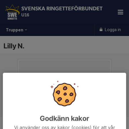
SVENSKA RINGETTEFÖRBUNDET
U16
Logga in
Truppen
Lilly N.
Godkänn kakor
Vi använder oss av kakor (cookies) för att vår
Position
-