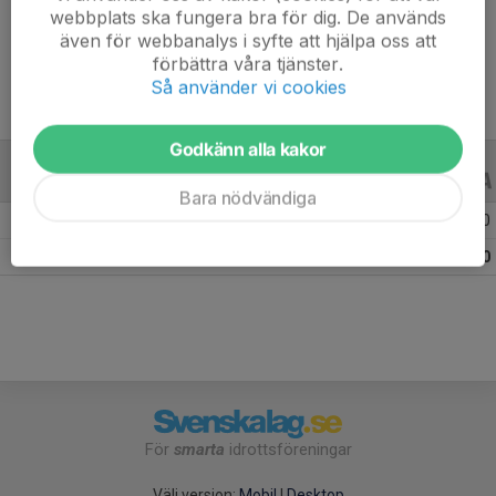
webbplats ska fungera bra för dig. De används
Ålder
15 år
även för webbanalys i syfte att hjälpa oss att
förbättra våra tjänster.
Så använder vi cookies
Godkänn alla kakor
ALLA SERIER
ALLA ÅR
Bara nödvändiga
Säsongen 24/25
1
0
0
Totalt
1
0
0
För
smarta
idrottsföreningar
Välj version:
Mobil
|
Desktop