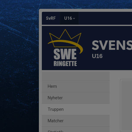
SvRF
U16
SVEN
U16
Hem
Nyheter
Truppen
Matcher