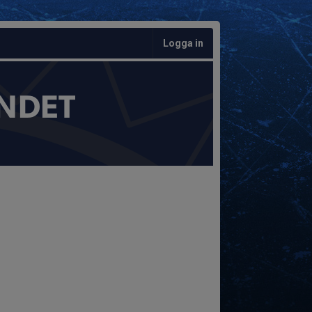
Logga in
NDET