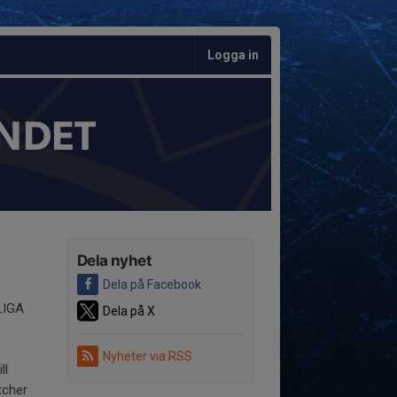
Logga in
NDET
Dela nyhet
Dela på Facebook
LIGA
Dela på X
Nyheter via RSS
ll
atcher