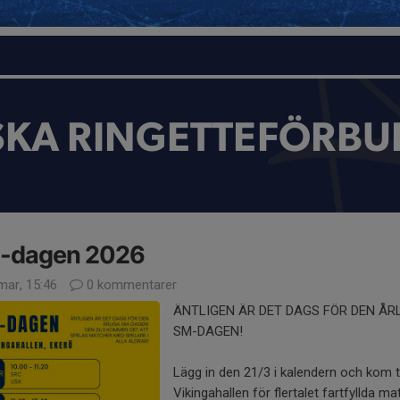
SKA RINGETTEFÖRBU
-dagen 2026
mar, 15:46
0 kommentarer
ÄNTLIGEN ÄR DET DAGS FÖR DEN ÅR
SM-DAGEN!
Lägg in den 21/3 i kalendern och kom ti
Vikingahallen för flertalet fartfyllda m