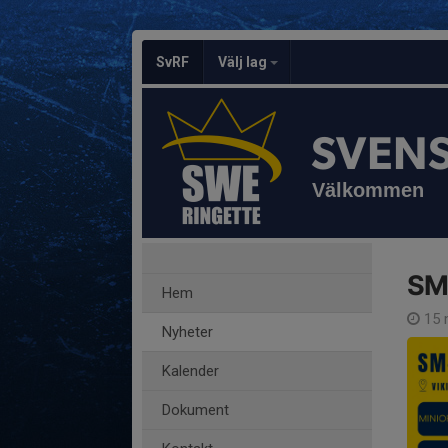
SvRF
Välj lag
SVEN
Välkommen
SM
Hem
15 
Nyheter
Kalender
Dokument