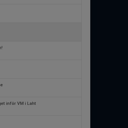
h!
se
et inför VM i Laht