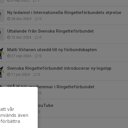
6 sep 2025
1
Ny ledamot i Internationella Ringetteförbundets styrelse
28 dec 2024
0
Uttalande från Svenska Ringetteförbundet
13 dec 2024
0
Matti Virtanen utsedd till ny förbundskapten
27 sep 2024
0
Svenska Ringetteförbundet introducerar ny logotyp
11 jun 2024
0
SKÅ IK blir medlemmar i Ringetteförbundet
25 maj 2024
5
WRC 2023 på YouTube
att vår
17 jan 2024
0
 används även
 förbättra