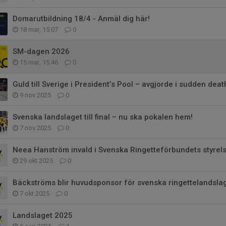
Domarutbildning 18/4 - Anmäl dig här!
18 mar, 15:07
0
SM-dagen 2026
15 mar, 15:46
0
Guld till Sverige i President’s Pool – avgjorde i sudden deat
9 nov 2025
0
Svenska landslaget till final – nu ska pokalen hem!
7 nov 2025
0
Neea Hanström invald i Svenska Ringetteförbundets styrel
29 okt 2025
0
Bäckströms blir huvudsponsor för svenska ringettelandslag
7 okt 2025
0
Landslaget 2025