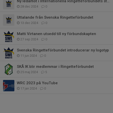
Ny ledamot i Internationella Ringetteförbundets styrelse
28 dec 2024
0
Uttalande från Svenska Ringetteförbundet
13 dec 2024
0
Matti Virtanen utsedd till ny förbundskapten
27 sep 2024
0
Svenska Ringetteförbundet introducerar ny logotyp
11 jun 2024
0
SKÅ IK blir medlemmar i Ringetteförbundet
25 maj 2024
5
WRC 2023 på YouTube
17 jan 2024
0