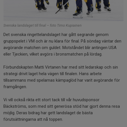
Svenska landslaget till final – foto Timo Kupiainen
Det svenska ringettelandslaget har gått segrande genom
gruppspelet i VM och är nu klara för final. På söndag väntar den
avgörande matchen om guldet. Motståndet blir antingen USA
eller Tjeckien, vilket avgörs i bronsmatchen på lördag.
Förbundskapten Matti Virtanen har med sitt ledarskap och sin
strategi drivit laget hela vägen till finalen. Hans arbete
tillsammans med spelarnas kämpaglöd har varit avgörande för
framgången.
Vi vill också rikta ett stort tack till vår huvudsponsor
Bäckströms, som med sitt generösa stöd har gjort denna resa
möjlig. Deras bidrag har gett landslaget de bästa
förutsättningarna att nå toppen.