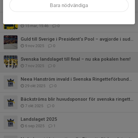
Bara nödvändiga
18 mar, 15:07
0
SM-dagen 2026
15 mar, 15:46
0
Guld till Sverige i President’s Pool – avgjorde i sudden death!
9 nov 2025
0
Svenska landslaget till final – nu ska pokalen hem!
7 nov 2025
0
Neea Hanström invald i Svenska Ringetteförbundets styrelse
29 okt 2025
0
Bäckströms blir huvudsponsor för svenska ringettelandslaget inför VM i Laht
7 okt 2025
0
Landslaget 2025
6 sep 2025
1