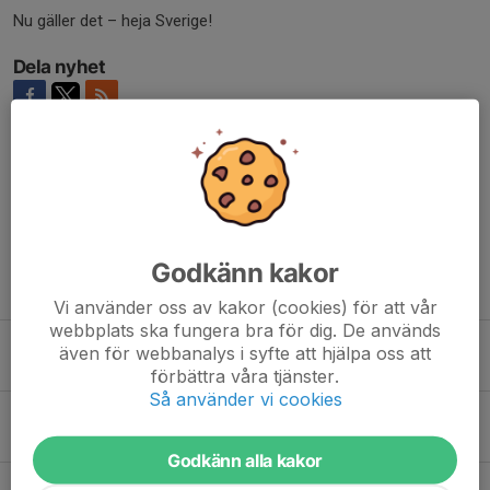
Nu gäller det – heja Sverige!
Dela nyhet
Kommentarer
Godkänn kakor
Tidigare nyheter
Vi använder oss av kakor (cookies) för att vår
webbplats ska fungera bra för dig. De används
Svenska Ringetteförbundet kallar till ordinarie förbundsmöte 2026
även för webbanalys i syfte att hjälpa oss att
28 maj, 21:20
0
förbättra våra tjänster.
Så använder vi cookies
Reportage om SKÅs Ringettesatsning i TV4
10 apr, 14:16
0
Godkänn alla kakor
Domarutbildning 18/4 - Anmäl dig här!