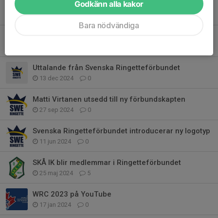
Godkänn alla kakor
Landslaget 2025
6 sep 2025
1
Bara nödvändiga
Ny ledamot i Internationella Ringetteförbundets styrelse
28 dec 2024
0
Uttalande från Svenska Ringetteförbundet
13 dec 2024
0
Matti Virtanen utsedd till ny förbundskapten
27 sep 2024
0
Svenska Ringetteförbundet introducerar ny logotyp
11 jun 2024
0
SKÅ IK blir medlemmar i Ringetteförbundet
25 maj 2024
5
WRC 2023 på YouTube
17 jan 2024
0