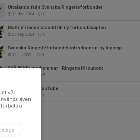
Uttalande från Svenska Ringetteförbundet
13 dec 2024
0
Matti Virtanen utsedd till ny förbundskapten
27 sep 2024
0
Svenska Ringetteförbundet introducerar ny logotyp
11 jun 2024
0
SKÅ IK blir medlemmar i Ringetteförbundet
25 maj 2024
5
WRC 2023 på YouTube
att vår
17 jan 2024
0
 används även
 förbättra
ändiga