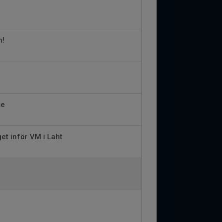
h!
se
et inför VM i Laht