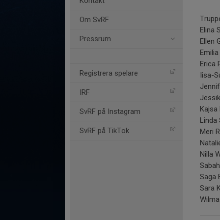
Kontakt
Truppe
Om SvRF
Elina 
Pressrum
Ellen 
Emili
Erica
Registrera spelare
Iisa-
Jenni
IRF
Jessi
Kajsa
SvRF på Instagram
Linda 
SvRF på TikTok
Meri 
Natal
Nilla
Sabah
Saga 
Sara K
Wilma