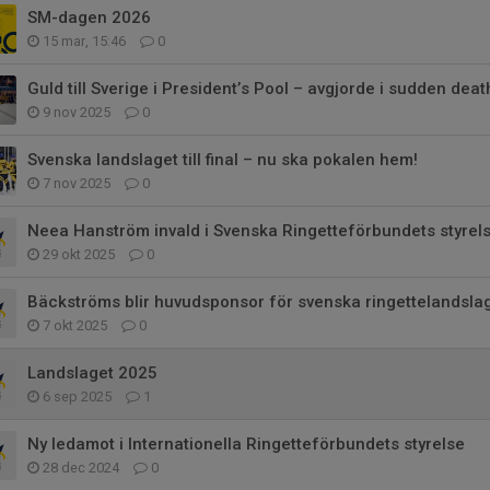
SM-dagen 2026
15 mar, 15:46
0
Guld till Sverige i President’s Pool – avgjorde i sudden deat
9 nov 2025
0
Svenska landslaget till final – nu ska pokalen hem!
7 nov 2025
0
Neea Hanström invald i Svenska Ringetteförbundets styrel
29 okt 2025
0
Bäckströms blir huvudsponsor för svenska ringettelandslag
7 okt 2025
0
Landslaget 2025
6 sep 2025
1
Ny ledamot i Internationella Ringetteförbundets styrelse
28 dec 2024
0