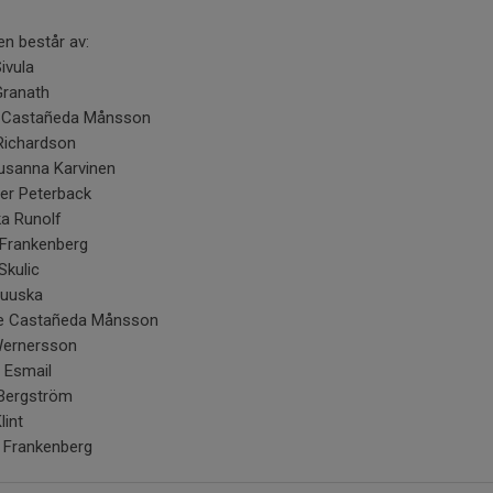
n består av:
Sivula
Granath
a Castañeda Månsson
 Richardson
Susanna Karvinen
fer Peterback
ka Runolf
 Frankenberg
Skulic
Ruuska
ie Castañeda Månsson
 Wernersson
 Esmail
Bergström
lint
 Frankenberg