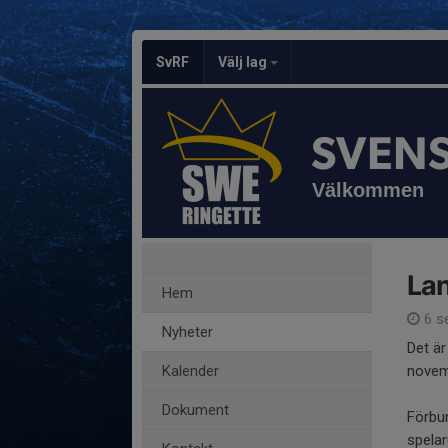
SvRF
Välj lag
SVEN
Välkommen
La
Hem
6 s
Nyheter
Det är
Kalender
novem
Dokument
Förbu
spelar