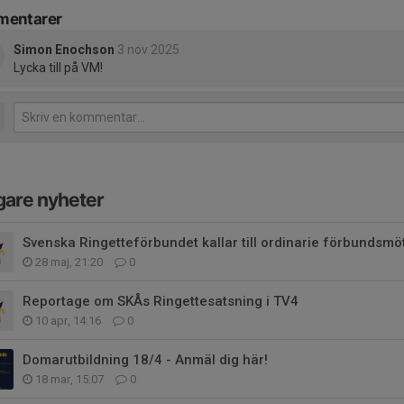
entarer
Simon Enochson
3 nov 2025
Lycka till på VM!
gare nyheter
Svenska Ringetteförbundet kallar till ordinarie förbundsm
28 maj, 21:20
0
Reportage om SKÅs Ringettesatsning i TV4
10 apr, 14:16
0
Domarutbildning 18/4 - Anmäl dig här!
18 mar, 15:07
0