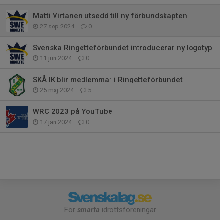
Matti Virtanen utsedd till ny förbundskapten
27 sep 2024
0
Svenska Ringetteförbundet introducerar ny logotyp
11 jun 2024
0
SKÅ IK blir medlemmar i Ringetteförbundet
25 maj 2024
5
WRC 2023 på YouTube
17 jan 2024
0
För
smarta
idrottsföreningar