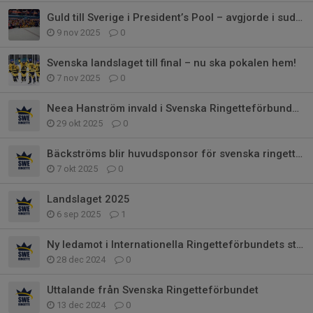
Guld till Sverige i President’s Pool – avgjorde i sudden death!
9 nov 2025
0
Svenska landslaget till final – nu ska pokalen hem!
7 nov 2025
0
Neea Hanström invald i Svenska Ringetteförbundets styrelse
29 okt 2025
0
Bäckströms blir huvudsponsor för svenska ringettelandslaget inför VM i Laht
7 okt 2025
0
Landslaget 2025
6 sep 2025
1
Ny ledamot i Internationella Ringetteförbundets styrelse
28 dec 2024
0
Uttalande från Svenska Ringetteförbundet
13 dec 2024
0