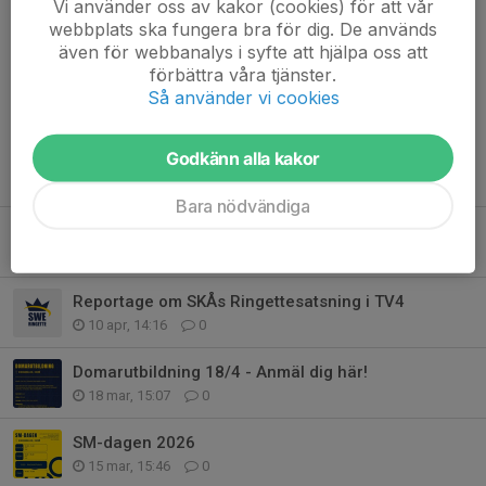
Vi använder oss av kakor (cookies) för att vår
webbplats ska fungera bra för dig. De används
även för webbanalys i syfte att hjälpa oss att
Kommentarer
förbättra våra tjänster.
Så använder vi cookies
Godkänn alla kakor
Tidigare nyheter
Bara nödvändiga
Svenska Ringetteförbundet kallar till ordinarie förbundsmöte 2026
28 maj, 21:20
0
Reportage om SKÅs Ringettesatsning i TV4
10 apr, 14:16
0
Domarutbildning 18/4 - Anmäl dig här!
18 mar, 15:07
0
SM-dagen 2026
15 mar, 15:46
0