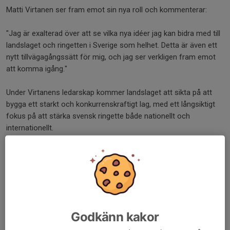
Matti Virtanen ser fram emot sin nya roll och kommenterar:
"Jag är exalterad över att se vilka nya idéer jag kan bidra med till
landslaget och ringetten i Sverige som helhet. Detta är även ett
nytt tillvägagångssätt för mig, och jag ser verkligen fram emot
att komma igång."
Under Virtanens ledarskap kommer landslaget att sikta på att
bygga ett starkt och konkurrenskraftigt lag, med ett långsiktigt
fokus på att stärka svensk ringette både nationellt och
internationellt.
Vi ser fram emot att följa landslagets utveckling under Mattis
ledning.
Läs pressmeddelandet
här
(Click
here
for english version)
Dela nyhet
Godkänn kakor