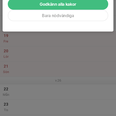
Godkänn alla kakor
17
Ons
Bara nödvändiga
18
Tor
19
Fre
20
Lör
21
Sön
v.26
22
Mån
23
Tis