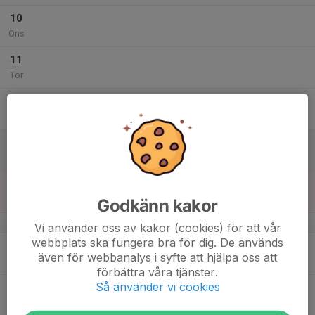
10
Ons
11
Tor
12
Fre
13
Lör
14
Sön
Godkänn kakor
v.25
Vi använder oss av kakor (cookies) för att vår
webbplats ska fungera bra för dig. De används
15
även för webbanalys i syfte att hjälpa oss att
Mån
förbättra våra tjänster.
Så använder vi cookies
16
Tis