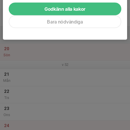
Tor
Godkänn alla kakor
18
Fre
Bara nödvändiga
19
Lör
20
Sön
v.52
21
Mån
22
Tis
23
Ons
24