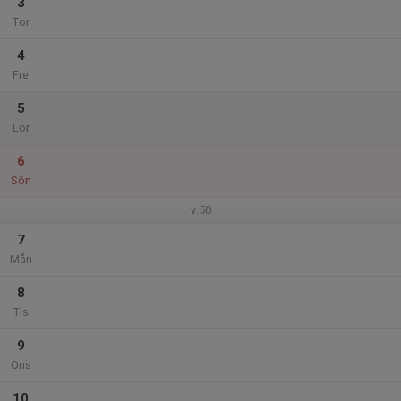
3
Tor
4
Fre
5
Lör
6
Sön
v.50
7
Mån
8
Tis
9
Ons
10