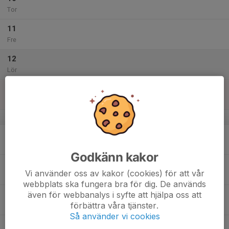
Tor
11
Fre
12
Lör
13
Sön
v.51
14
Mån
Godkänn kakor
15
Vi använder oss av kakor (cookies) för att vår
Tis
webbplats ska fungera bra för dig. De används
även för webbanalys i syfte att hjälpa oss att
16
förbättra våra tjänster.
Ons
Så använder vi cookies
17